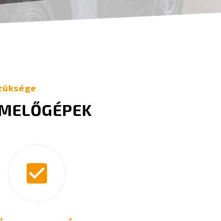
züksége
EMELŐGÉPEK