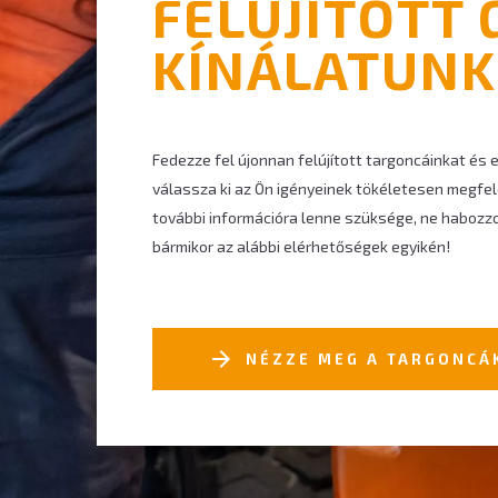
FELÚJÍTOTT 
KÍNÁLATUNK
Fedezze fel újonnan felújított targoncáinkat és
válassza ki az Ön igényeinek tökéletesen megfe
további információra lenne szüksége, ne habozz
bármikor az alábbi elérhetőségek egyikén!
NÉZZE MEG A TARGONCÁ