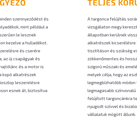
EGYEZŐ
TELJES KÖR
 minden szennyeződést és
A targonca felújítás sor
olyadékok, mint például a
vizsgálaton megy kereszt
kszerűen le lesznek
állapotban kerülnek vissz
n kezelve a hulladékot.
alkatrészek kicserélésre
szerelésre és cserére
tisztításon és szükség es
a, az új csapágyak és
zökkenőmentes és hosszú
ajtólánc és a motor is
szigorú műszaki és emelé
 a kopó alkatrészek
melyek célja, hogy az es
lőoszlop leszerelésre
legmegbízhatóbb módon t
áson esnek át, biztosítva
legmagasabb színvonalú é
felújított targoncánkra t
nyugodt szívvel és bizal
vállalatuk mögött állunk.