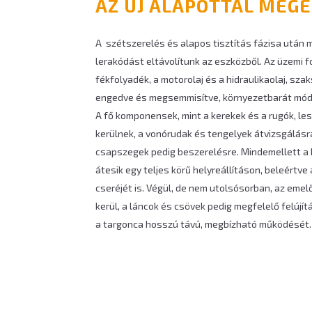
AZ ÚJ ÁLAPOTTAL MEG
A szétszerelés és alapos tisztítás fázisa után
lerakódást eltávolítunk az eszközből. Az üzemi f
fékfolyadék, a motorolaj és a hidraulikaolaj, sza
engedve és megsemmisítve, környezetbarát módo
A fő komponensek, mint a kerekek és a rugók, le
kerülnek, a vonórudak és tengelyek átvizsgálásr
csapszegek pedig beszerelésre. Mindemellett a h
átesik egy teljes körű helyreállításon, beleértve
cseréjét is. Végül, de nem utolsósorban, az eme
kerül, a láncok és csövek pedig megfelelő felújít
a targonca hosszú távú, megbízható működését.