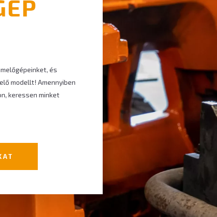
GÉP
 emelőgépeinket, és
lelő modellt! Amennyiben
on, keressen minket
KAT