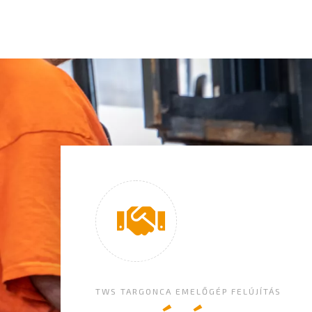
TWS TARGONCA EMELŐGÉP FELÚJÍTÁS