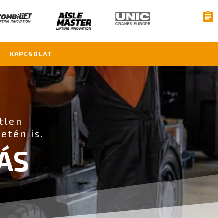
KAPCSOLAT
etlen
etén is.
ÁS