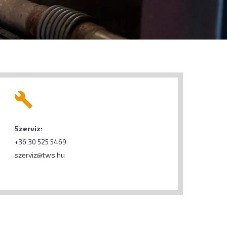
Szerviz:
+36 30 525 5469
szerviz@tws.hu