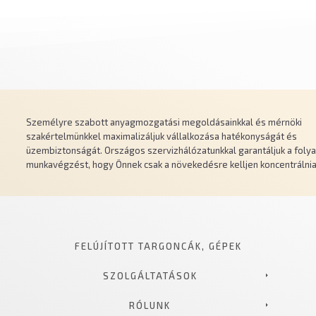
Személyre szabott anyagmozgatási megoldásainkkal és mérnöki
szakértelmünkkel maximalizáljuk vállalkozása hatékonyságát és
üzembiztonságát. Országos szervizhálózatunkkal garantáljuk a fol
munkavégzést, hogy Önnek csak a növekedésre kelljen koncentrálnia
FELÚJÍTOTT TARGONCÁK, GÉPEK
SZOLGÁLTATÁSOK
RÓLUNK
FELVÁSÁRLÁS