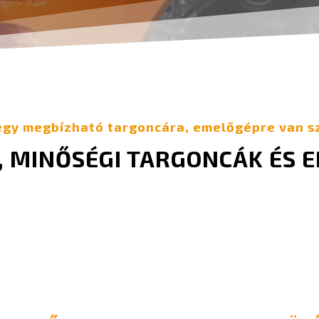
egy megbízható targoncára, emelőgépre van s
T, MINŐSÉGI TARGONCÁK ÉS 