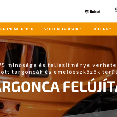
ARGONCÁK, GÉPEK
SZOLGÁLTATÁSOK
RÓLUNK
S minősége és teljesítménye verhet
ított targoncák és emelőeszközök terül
ARGONCA FELÚJÍT