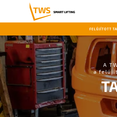
FELÚJÍTOTT T
A TW
a felúj
T