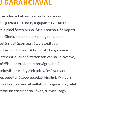
Ű GARANCIÁVAL
án minden alkatrész és funkció alapos
ül, garantálva, hogy a gépek makulátlan
a a piaci forgalomba. Az elhasznált és kopott
 kerülnek, minden elem pedig részletes
etén javításon esik át, biztosítva a
 távú működést. A felújított targoncáink
stechnikai ellenőrzéseknek vannak alávetve,
zközök a lehető legbiztonságosabb és
eljesítsenek. Ügyfeleink számára csak a
s legellenállóbb gépeket kínáljuk. Minden
eljes körű garanciát vállalunk, hogy az ügyfelek
ommal használhassák őket, tudván, hogy