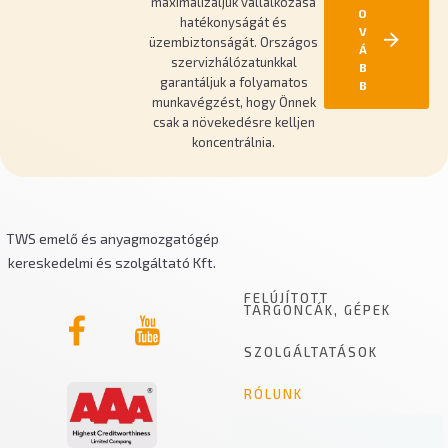
maximalizáljuk vállalkozása
O
hatékonyságát és
V
üzembiztonságát. Országos
Á
szervizhálózatunkkal
B
garantáljuk a folyamatos
B
munkavégzést, hogy Önnek
csak a növekedésre kelljen
koncentrálnia.
TWS emelő és anyagmozgatógép
kereskedelmi és szolgáltató Kft.
FELÚJÍTOTT
TARGONCÁK, GÉPEK
SZOLGÁLTATÁSOK
RÓLUNK
FELVÁSÁRLÁS
FELÚJÍTÁS