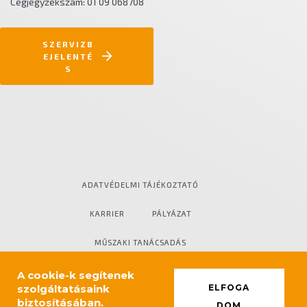
Cégjegyzékszám: 01 09 068708
SZERVIZB
EJELENTÉ
S
ADATVÉDELMI TÁJÉKOZTATÓ
KARRIER
PÁLYÁZAT
MŰSZAKI TANÁCSADÁS
PARTNEREINK
IMPRESSZUM
A cookie-k segítenek
szolgáltatásaink
ELFOGA
biztosításában.
DOM