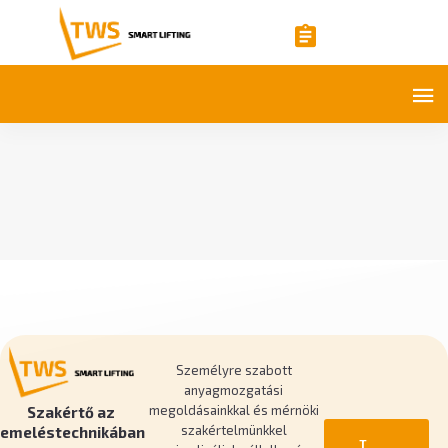
Személyre szabott
anyagmozgatási
megoldásainkkal és mérnöki
Szakértő az
szakértelmünkkel
emeléstechnikában
T