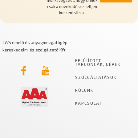
munkavégzést, hogy Önnek
csak a növekedésre kelljen
koncentrálnia.
TWS emelő és anyagmozgatógép
kereskedelmi és szolgáltató Kft.
FELÚJÍTOTT
TARGONCÁK, GÉPEK
SZOLGÁLTATÁSOK
RÓLUNK
FELVÁSÁRLÁS
KAPCSOLAT
FELÚJÍTÁS
TWS KFT.
KARRIER A TWS-NÉL
ALKATRÉSZ
CÉGADATOK
SZERVIZ