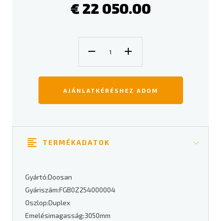
€
22 050.00
AJÁNLATKÉRÉSHEZ ADOM
TERMÉKADATOK
Gyártó:Doosan
Gyáriszám:FGB0Z254000004
Oszlop:Duplex
Emelésimagasság:3050mm