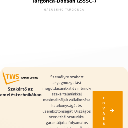
Targonca-Doosan G55SC-7
GÁZÜZEMŰ TARGONCA
Személyre szabott
anyagmozgatási
megoldásainkkal és mérnöki
Szakértő az
szakértelmünkkel
emeléstechnikában
T
maximalizáljuk vállalkozása
O
hatékonyságát és
V
üzembiztonságát. Országos
Á
szervizhálózatunkkal
B
garantáljuk a folyamatos
B